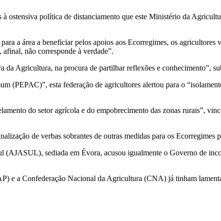
 à ostensiva política de distanciamento que este Ministério da Agricul
para a área a beneficiar pelos apoios aos Ecorregimes, os agricultores
, afinal, não corresponde à verdade”.
tra da Agricultura, na procura de partilhar reflexões e conhecimento”, s
um (PEPAC)”, esta federação de agricultores alertou para o “isolamento
amento do setor agrícola e do empobrecimento das zonas rurais”, vinc
canalização de verbas sobrantes de outras medidas para os Ecorregimes p
l (AJASUL), sediada em Évora, acusou igualmente o Governo de inco
AP) e a Confederação Nacional da Agricultura (CNA) já tinham lament