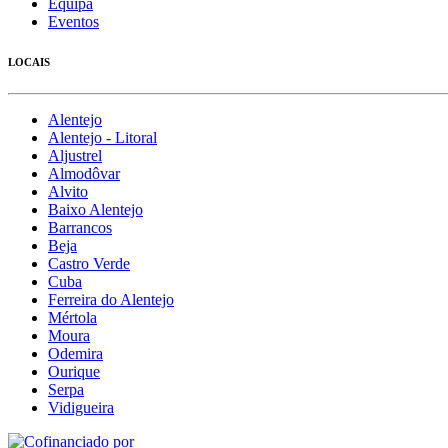
Equipa
Eventos
LOCAIS
Alentejo
Alentejo - Litoral
Aljustrel
Almodôvar
Alvito
Baixo Alentejo
Barrancos
Beja
Castro Verde
Cuba
Ferreira do Alentejo
Mértola
Moura
Odemira
Ourique
Serpa
Vidigueira