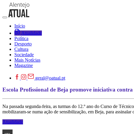
Início
Atualidade
Política
Desporto
Cultura
Sociedade
Mais Notícias
Magazine
geral@oatual.pt
Escola Profissional de Beja promove iniciativa contra
Na passada segunda-feira, as turmas do 12.º ano do Curso de Técnico
mobilizaram-se numa ação de sensibilização, em Beja, para assinalar 
Atualidade