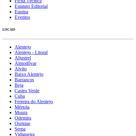
Ficha Técnica
Estatuto Editorial
Equipa
Eventos
LOCAIS
Alentejo
Alentejo - Litoral
Aljustrel
Almodôvar
Alvito
Baixo Alentejo
Barrancos
Beja
Castro Verde
Cuba
Ferreira do Alentejo
Mértola
Moura
Odemira
Ourique
Serpa
Vidigueira