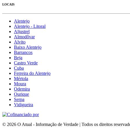
LOCAIS
Alentejo
Alentejo - Litoral
Aljustrel
Almodôvar
Alvito
Baixo Alentejo
Barrancos
Beja
Castro Verde
Cuba
Ferreira do Alentejo
Mértola
Moura
Odemira
Ourique
Serpa
Vidigueira
© 2026 O Atual - Informação de Verdade | Todos os direitos reservad