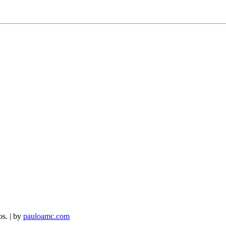
os. | by
pauloamc.com