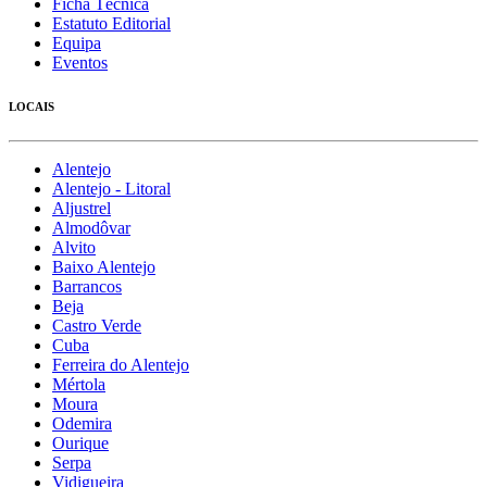
Ficha Técnica
Estatuto Editorial
Equipa
Eventos
LOCAIS
Alentejo
Alentejo - Litoral
Aljustrel
Almodôvar
Alvito
Baixo Alentejo
Barrancos
Beja
Castro Verde
Cuba
Ferreira do Alentejo
Mértola
Moura
Odemira
Ourique
Serpa
Vidigueira