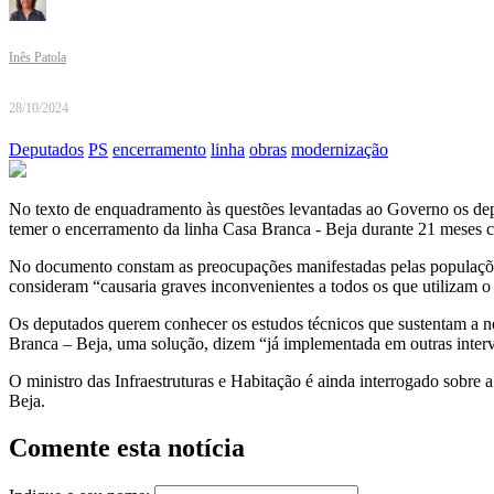
Inês Patola
28/10/2024
Deputados
PS
encerramento
linha
obras
modernização
No texto de enquadramento às questões levantadas ao Governo os depu
temer o encerramento da linha Casa Branca - Beja durante 21 meses co
No documento constam as preocupações manifestadas pelas populações
consideram “causaria graves inconvenientes a todos os que utilizam o
Os deputados querem conhecer os estudos técnicos que sustentam a nec
Branca – Beja, uma solução, dizem “já implementada em outras inter
O ministro das Infraestruturas e Habitação é ainda interrogado sobre a
Beja.
Comente esta notícia