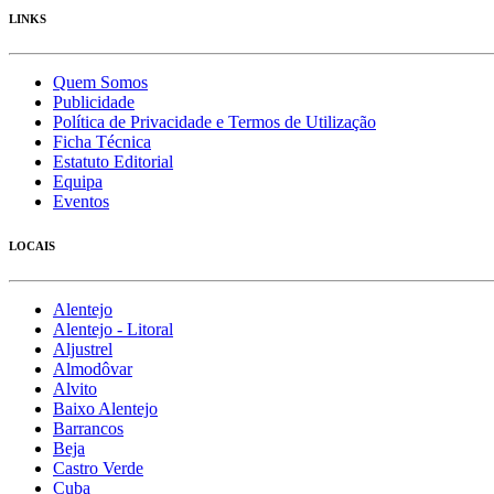
LINKS
Quem Somos
Publicidade
Política de Privacidade e Termos de Utilização
Ficha Técnica
Estatuto Editorial
Equipa
Eventos
LOCAIS
Alentejo
Alentejo - Litoral
Aljustrel
Almodôvar
Alvito
Baixo Alentejo
Barrancos
Beja
Castro Verde
Cuba