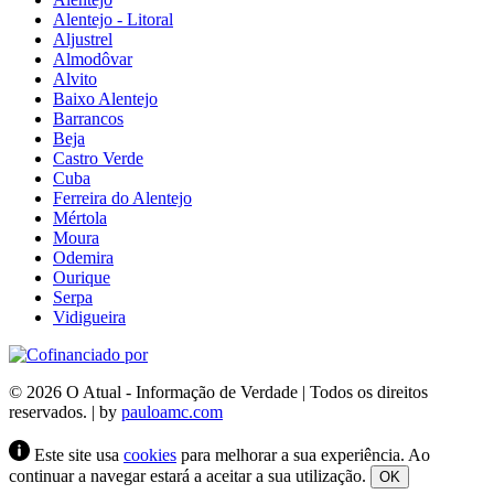
Alentejo - Litoral
Aljustrel
Almodôvar
Alvito
Baixo Alentejo
Barrancos
Beja
Castro Verde
Cuba
Ferreira do Alentejo
Mértola
Moura
Odemira
Ourique
Serpa
Vidigueira
© 2026 O Atual - Informação de Verdade | Todos os direitos
reservados. | by
pauloamc.com
Este site usa
cookies
para melhorar a sua experiência. Ao
continuar a navegar estará a aceitar a sua utilização.
OK