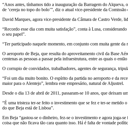
“Anos antes, tínhamos tido a inauguração da Barragem do Alqueva, o 
de ‘cereja no topo do bolo’”, diz o atual vice-presidente da Comiss
David Marques, agora vice-presidente da Câmara de Castro Verde, li
“Recordo esse dia com muita satisfação”, conta à Lusa, considerando 
o seu papel”.
“Ter participado naquele momento, em conjunto com muita gente da re
O aeroporto de Beja, que resulta do aproveitamento civil da Base Aér
centenas as pessoas a passar pela infraestrutura, entre as quais o en
O corrupio de convidados, trabalhadores, agentes de segurança, tripula
“Foi um dia muito bonito. O espírito da partida no aeroporto e da rece
maior para o Alentejo”, lembra este empresário, natural de Aljustrel.
Desde o dia 13 de abril de 2011, passaram-se 10 anos, que deixam uma 
“É uma tristeza ter-se feito o investimento que se fez e ter-se metid
do que Beja está de Lisboa”.
Em Beja “gastou-se o dinheiro, fez-se o investimento e agora joga-se
coisa que não ficava tão cara quanto isso. Há é falta de vontade política