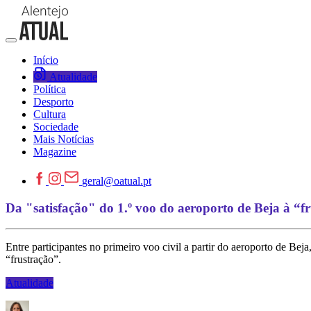
Início
Atualidade
Política
Desporto
Cultura
Sociedade
Mais Notícias
Magazine
geral@oatual.pt
Da "satisfação" do 1.º voo do aeroporto de Beja à “f
Entre participantes no primeiro voo civil a partir do aeroporto de Bej
“frustração”.
Atualidade