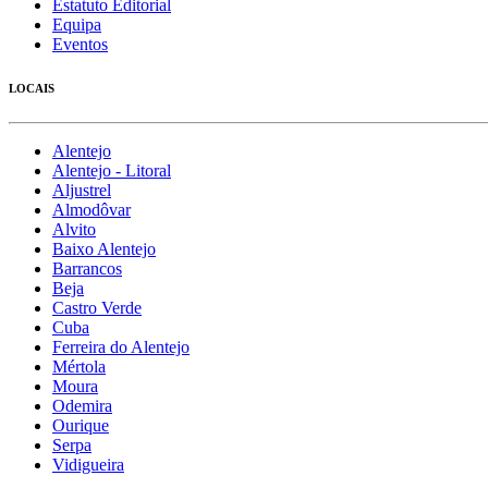
Estatuto Editorial
Equipa
Eventos
LOCAIS
Alentejo
Alentejo - Litoral
Aljustrel
Almodôvar
Alvito
Baixo Alentejo
Barrancos
Beja
Castro Verde
Cuba
Ferreira do Alentejo
Mértola
Moura
Odemira
Ourique
Serpa
Vidigueira