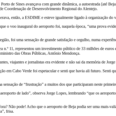
Porto de Sines avançava com grande dinâmica, a autoestrada [até Beja]
ão de Coordenação de Desenvolvimento Regional do Alentejo.
derava, então, a ESDIME e esteve igualmente ligado à organização do 
que o voo inaugural do aeroporto foi, naquela época, “uma prova eviden
gião, foi uma sensação de grande satisfação e orgulho, numa experiênc
ea n.º 11, representou um investimento público de 33 milhões de euros
tão ministro das Obras Públicas, António Mendonça.
ntes, viajantes e jornalistas era evidente e não sai da memória de Jorg
ção em Cabo Verde foi espetacular e senti que havia ali futuro. Senti q
sensação de “frustração” a muitos dos que participaram neste primeiro 
o o aeroporto de lado”, observa Jorge Lopes, lembrando “que os aeropor
 fora? Não pode! Acho que o aeroporto de Beja podia ser uma mais-valia
”, frisa.