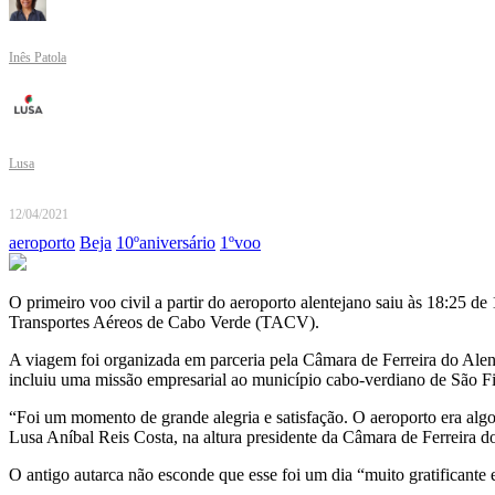
Inês Patola
Lusa
12/04/2021
aeroporto
Beja
10ºaniversário
1ºvoo
O primeiro voo civil a partir do aeroporto alentejano saiu às 18:25
Transportes Aéreos de Cabo Verde (TACV).
A viagem foi organizada em parceria pela Câmara de Ferreira do Ale
incluiu uma missão empresarial ao município cabo-verdiano de São Fi
“Foi um momento de grande alegria e satisfação. O aeroporto era algo 
Lusa Aníbal Reis Costa, na altura presidente da Câmara de Ferreira d
O antigo autarca não esconde que esse foi um dia “muito gratificante