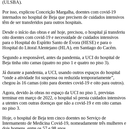
(ULSBA).
Por isso, explicou Conceição Margalha, doentes com covid-19
internados no hospital de Beja que precisem de cuidados intensivos
têm de ser transferidos para outros hospitais.
Desde o início das obras e até hoje, precisou, o hospital já transferiu
oito doentes com covid-19 e necessidade de cuidados intensivos
para o Hospital do Espírito Santo de Évora (HESE) e para o
Hospital do Litoral Alentejano (HLA), em Santiago do Cacém.
Segundo a responsável, antes da pandemia, a UCI do hospital de
Beja tinha oito camas (quatro no piso 1 e quatro no piso 3).
Já durante a pandemia, a UCI, usando outros espaços do hospital
“onde a atividade foi suspensa ou reduzida temporariamente”,
chegou às 16 camas (oito para doentes covid-19 e oito para outros).
Agora, devido às obras no espaço da UCI no piso 1, previstas
terminar em março de 2022, o hospital só presta cuidados intensivos
a utentes com outras doenças que não a covid-19 e em oito camas
no piso 3.
Hoje, o hospital de Beja tem cinco doentes no Serviço de
Internamento de Medicina Covid-19, nomeadamente três mulheres e
dois homens, entre os 57 e 98 anos.