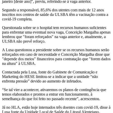
janeiro [deste ano]", previu, referindo-se à vaga anterior.
Segundo a responsável, 85,6% dos utentes com mais de 12 anos
inscritos nos centros de saúde da ULSBA têm a vacinação contra a
covid-19 completa.
Questionada sobre se o hospital tem recursos humanos suficientes
para enfrentar uma eventual nova vaga, Conceição Margalha apenas
lembrou que "foram reforçados" na vaga anterior e, atualmente, a
ULSBA não prevê reforço.
A Lusa questionou a presidente sobre se os recursos humanos serão
reforçados em caso de necessidade e Conceição Margalha disse que
"depende dos meios" financeiros para contratação que "forem dados
na altura" à ULSBA.
Contactada pela Lusa, fonte do Gabinete de Comunicação e
Marketing do HESE limitou-se a indicar que a unidade “não
enfrenta pressão” devido ao aumento de infetados.
“Se tal vier a acontecer, ativaremos os planos de contingência que
temos elaborados e prontos a entrar em funcionamento, à
semelhança do que foi feito no passado recente”, acrescentou.
Já no HLA, estão hoje internados três doentes com covid-19, disse à
Lusa fonte da Unidade Local de Saúde do Litoral Alentejano.