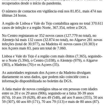
recuperados desde o início da pandemia.
O número de contactos em vigilância está nos 81.851, mais 474 nas
últimas 24 horas.
A região de Lisboa e Vale do Tejo contabiliza agora no total 370.611
casos de infeção e a região Norte, 367.354, refere a DGS.
No Centro registaram-se 352 novos casos (127.779 no total), no
Alentejo há mais 132 casos (32.874 no total), no Algarve 281 novas
infeções (total de 30.977), na Madeira 41 novos casos (10.383) e
nos Açores mais 83, para um total de 7.060.
Lisboa e Vale do Tejo é a região com mais óbitos (7.365), seguindo-
se o Norte (5.394), o Centro (3.038), o Alentejo (979), o Algarve
(383), a Madeira (70) e os Açores (35).
As autoridades regionais dos Açores e da Madeira divulgam
diariamente os seus dados, que podem não coincidir com a
informação disponibilizada no boletim da DGS.
A fatia maior de novos contágios situa-se em pessoas com idades
entre os 20 e os 29 anos (906), seguindo-se a faixa 30-39 anos
(674), 10 aos 19 (628), 40 aos 49 (548), até aos 9 anos (355), 50 aos
59 (307), 60 aos 69 (171), 70 aos 79 (113) e mais de 80 anos (87).