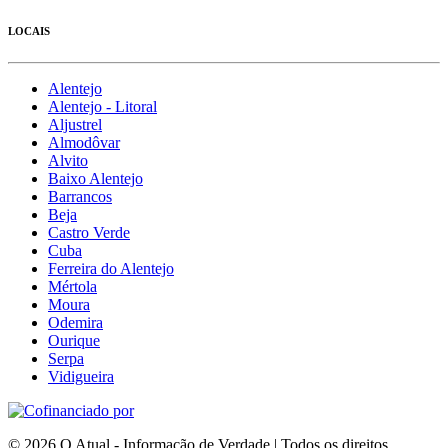
LOCAIS
Alentejo
Alentejo - Litoral
Aljustrel
Almodôvar
Alvito
Baixo Alentejo
Barrancos
Beja
Castro Verde
Cuba
Ferreira do Alentejo
Mértola
Moura
Odemira
Ourique
Serpa
Vidigueira
© 2026 O Atual - Informação de Verdade | Todos os direitos