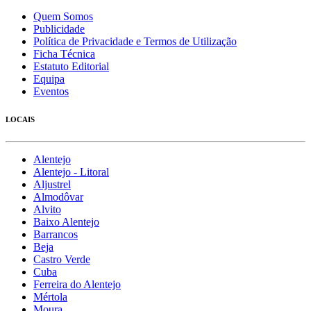
Quem Somos
Publicidade
Política de Privacidade e Termos de Utilização
Ficha Técnica
Estatuto Editorial
Equipa
Eventos
LOCAIS
Alentejo
Alentejo - Litoral
Aljustrel
Almodôvar
Alvito
Baixo Alentejo
Barrancos
Beja
Castro Verde
Cuba
Ferreira do Alentejo
Mértola
Moura