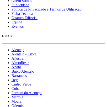
Quem Somos
Publicidade
Política de Privacidade e Termos de Utilização
Ficha Técnica
Estatuto Editorial
Equipa
Eventos
LOCAIS
Alentejo
Alentejo - Litoral
Aljustrel
Almodôvar
Alvito
Baixo Alentejo
Barrancos
Beja
Castro Verde
Cuba
Ferreira do Alentejo
Mértola
Moura
Odemira