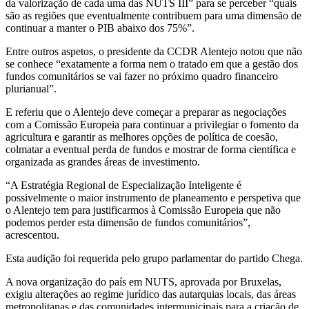
da valorização de cada uma das NUTS III” para se perceber “quais
são as regiões que eventualmente contribuem para uma dimensão de
continuar a manter o PIB abaixo dos 75%”.
Entre outros aspetos, o presidente da CCDR Alentejo notou que não
se conhece “exatamente a forma nem o tratado em que a gestão dos
fundos comunitários se vai fazer no próximo quadro financeiro
plurianual”.
E referiu que o Alentejo deve começar a preparar as negociações
com a Comissão Europeia para continuar a privilegiar o fomento da
agricultura e garantir as melhores opções de política de coesão,
colmatar a eventual perda de fundos e mostrar de forma científica e
organizada as grandes áreas de investimento.
“A Estratégia Regional de Especialização Inteligente é
possivelmente o maior instrumento de planeamento e perspetiva que
o Alentejo tem para justificarmos à Comissão Europeia que não
podemos perder esta dimensão de fundos comunitários”,
acrescentou.
Esta audição foi requerida pelo grupo parlamentar do partido Chega.
A nova organização do país em NUTS, aprovada por Bruxelas,
exigiu alterações ao regime jurídico das autarquias locais, das áreas
metropolitanas e das comunidades intermunicipais para a criação de