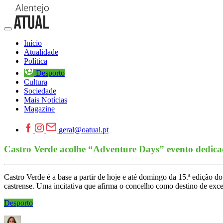
Início
Atualidade
Política
Desporto
Cultura
Sociedade
Mais Notícias
Magazine
geral@oatual.pt
Castro Verde acolhe “Adventure Days” evento dedica
Castro Verde é a base a partir de hoje e até domingo da 15.ª ediçã
castrense. Uma incitativa que afirma o concelho como destino de exce
Desporto