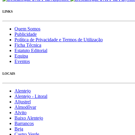
LINKS
Quem Somos
Publicidade
Política de Privacidade e Termos de Utilização
Ficha Técnica
Estatuto Editorial
Equipa
Eventos
LOCAIS
Alentejo
Alentejo - Litoral
Aljustrel
Almodôvar
Alvito
Baixo Alentejo
Barrancos
Beja
Castro Verde