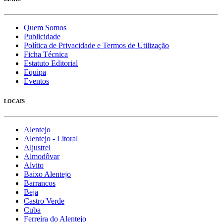
Quem Somos
Publicidade
Política de Privacidade e Termos de Utilização
Ficha Técnica
Estatuto Editorial
Equipa
Eventos
LOCAIS
Alentejo
Alentejo - Litoral
Aljustrel
Almodôvar
Alvito
Baixo Alentejo
Barrancos
Beja
Castro Verde
Cuba
Ferreira do Alentejo