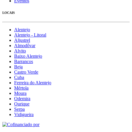
Eventos
LOCAIS
Alentejo
Alentejo - Litoral
Aljustrel
Almodôvar
Alvito
Baixo Alentejo
Barrancos
Beja
Castro Verde
Cuba
Ferreira do Alentejo
Mértola
Moura
Odemira
Ourique
Serpa
Vidigueira