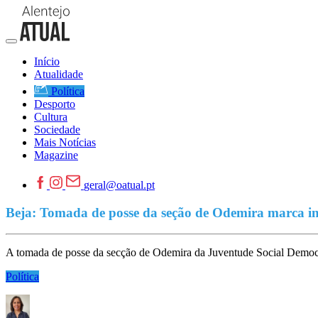
Início
Atualidade
Política
Desporto
Cultura
Sociedade
Mais Notícias
Magazine
geral@oatual.pt
Beja: Tomada de posse da seção de Odemira marca iníc
A tomada de posse da secção de Odemira da Juventude Social Democra
Política