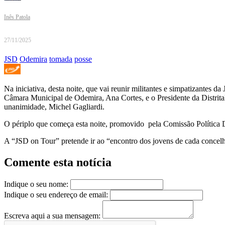
Inês Patola
27/11/2025
JSD
Odemira
tomada
posse
Na iniciativa, desta noite, que vai reunir militantes e simpatizant
Câmara Municipal de Odemira, Ana Cortes, e o Presidente da Distrital
unanimidade, Michel Gagliardi.
O périplo que começa esta noite, promovido pela Comissão Política Di
A “JSD on Tour” pretende ir ao “encontro dos jovens de cada concelho,
Comente esta notícia
Indique o seu nome:
Indique o seu endereço de email:
Escreva aqui a sua mensagem: