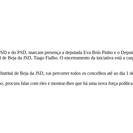
es da JSD e do PSD, marcam presença a deputada Eva Brás Pinho e o Depu
 de Beja da JSD, Tiago Fialho. O encerramento da iniciativa está a ca
strital de Beja da JSD, vai percorrer todos os concelhos até ao dia 1 
 procura falar com eles e mostrar-lhes que há uma nova força política no