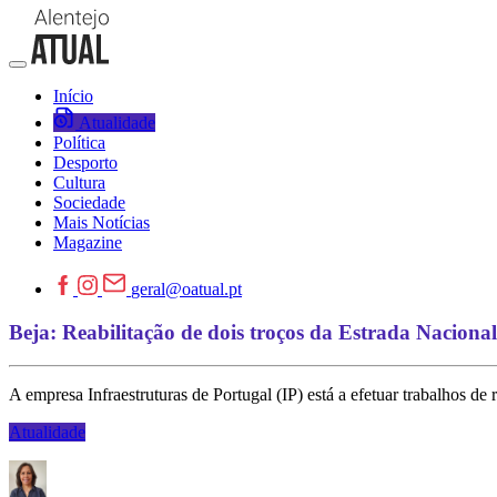
Início
Atualidade
Política
Desporto
Cultura
Sociedade
Mais Notícias
Magazine
geral@oatual.pt
Beja: Reabilitação de dois troços da Estrada Naciona
A empresa Infraestruturas de Portugal (IP) está a efetuar trabalhos d
Atualidade