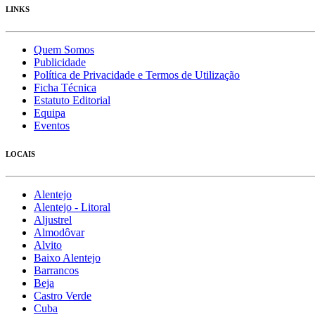
LINKS
Quem Somos
Publicidade
Política de Privacidade e Termos de Utilização
Ficha Técnica
Estatuto Editorial
Equipa
Eventos
LOCAIS
Alentejo
Alentejo - Litoral
Aljustrel
Almodôvar
Alvito
Baixo Alentejo
Barrancos
Beja
Castro Verde
Cuba