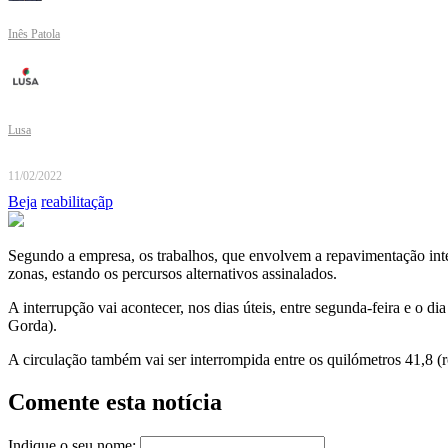
Inês Patola
Lusa
11/02/2022
Beja
reabilitaçãp
Segundo a empresa, os trabalhos, que envolvem a repavimentação integ
zonas, estando os percursos alternativos assinalados.
A interrupção vai acontecer, nos dias úteis, entre segunda-feira e o 
Gorda).
A circulação também vai ser interrompida entre os quilómetros 41,8 (r
Comente esta notícia
Indique o seu nome: