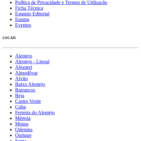
Política de Privacidade e Termos de Utilização
Ficha Técnica
Estatuto Editorial
Equipa
Eventos
LOCAIS
Alentejo
Alentejo - Litoral
Aljustrel
Almodôvar
Alvito
Baixo Alentejo
Barrancos
Beja
Castro Verde
Cuba
Ferreira do Alentejo
Mértola
Moura
Odemira
Ourique
Serpa