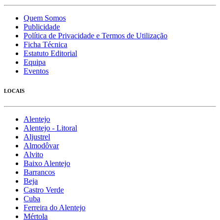
Quem Somos
Publicidade
Política de Privacidade e Termos de Utilização
Ficha Técnica
Estatuto Editorial
Equipa
Eventos
LOCAIS
Alentejo
Alentejo - Litoral
Aljustrel
Almodôvar
Alvito
Baixo Alentejo
Barrancos
Beja
Castro Verde
Cuba
Ferreira do Alentejo
Mértola