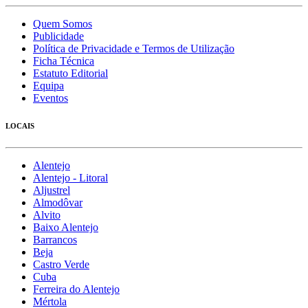
Quem Somos
Publicidade
Política de Privacidade e Termos de Utilização
Ficha Técnica
Estatuto Editorial
Equipa
Eventos
LOCAIS
Alentejo
Alentejo - Litoral
Aljustrel
Almodôvar
Alvito
Baixo Alentejo
Barrancos
Beja
Castro Verde
Cuba
Ferreira do Alentejo
Mértola