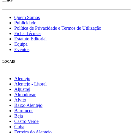
LINKS
Quem Somos
Publicidade
Política de Privacidade e Termos de Utilização
Ficha Técnica
Estatuto Editorial
Equipa
Eventos
LOCAIS
Alentejo
Alentejo - Litoral
Aljustrel
Almodôvar
Alvito
Baixo Alentejo
Barrancos
Beja
Castro Verde
Cuba
Ferreira do Alentejo