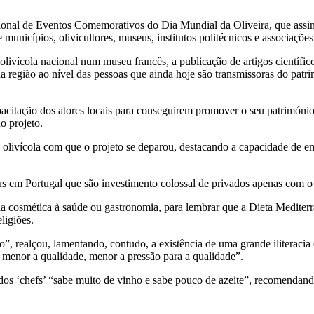
cional de Eventos Comemorativos do Dia Mundial da Oliveira, que assi
nicípios, olivicultores, museus, institutos politécnicos e associações 
ivícola nacional num museu francês, a publicação de artigos científi
ada região ao nível das pessoas que ainda hoje são transmissoras do patr
citação dos atores locais para conseguirem promover o seu património 
o projeto.
o olivícola com que o projeto se deparou, destacando a capacidade de
em Portugal que são investimento colossal de privados apenas com o 
, da cosmética à saúde ou gastronomia, para lembrar que a Dieta Mediter
ligiões.
o”, realçou, lamentando, contudo, a existência de uma grande iliteraci
menor a qualidade, menor a pressão para a qualidade”.
 dos ‘chefs’ “sabe muito de vinho e sabe pouco de azeite”, recomenda