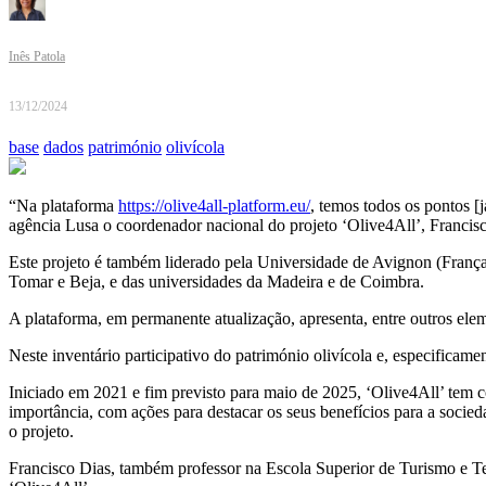
Inês Patola
13/12/2024
base
dados
património
olivícola
“Na plataforma
https://olive4all-platform.eu/
, temos todos os pontos [
agência Lusa o coordenador nacional do projeto ‘Olive4All’, Franci
Este projeto é também liderado pela Universidade de Avignon (França)
Tomar e Beja, e das universidades da Madeira e de Coimbra.
A plataforma, em permanente atualização, apresenta, entre outros elem
Neste inventário participativo do património olivícola e, especificame
Iniciado em 2021 e fim previsto para maio de 2025, ‘Olive4All’ tem co
importância, com ações para destacar os seus benefícios para a soci
o projeto.
Francisco Dias, também professor na Escola Superior de Turismo e Te