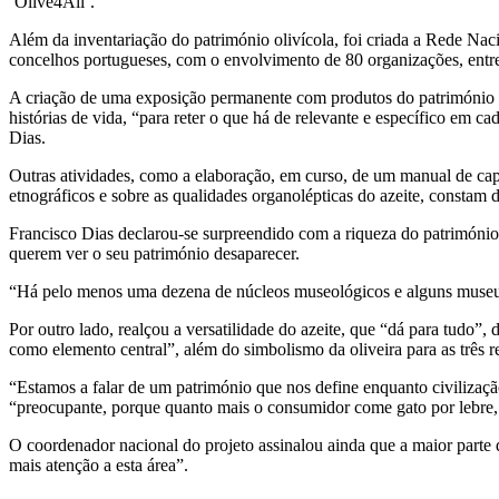
‘Olive4All’.
Além da inventariação do património olivícola, foi criada a Rede Na
concelhos portugueses, com o envolvimento de 80 organizações, entre mu
A criação de uma exposição permanente com produtos do património ol
histórias de vida, “para reter o que há de relevante e específico em c
Dias.
Outras atividades, como a elaboração, em curso, de um manual de capa
etnográficos e sobre as qualidades organolépticas do azeite, constam d
Francisco Dias declarou-se surpreendido com a riqueza do patrimóni
querem ver o seu património desaparecer.
“Há pelo menos uma dezena de núcleos museológicos e alguns museus 
Por outro lado, realçou a versatilidade do azeite, que “dá para tudo”
como elemento central”, além do simbolismo da oliveira para as três re
“Estamos a falar de um património que nos define enquanto civilizaçã
“preocupante, porque quanto mais o consumidor come gato por lebre, 
O coordenador nacional do projeto assinalou ainda que a maior parte
mais atenção a esta área”.