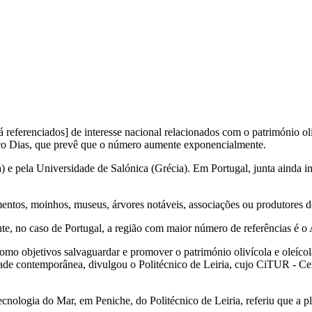
já referenciados] de interesse nacional relacionados com o património ol
sco Dias, que prevê que o número aumente exponencialmente.
 e pela Universidade de Salónica (Grécia). Em Portugal, junta ainda inv
entos, moinhos, museus, árvores notáveis, associações ou produtores do
nte, no caso de Portugal, a região com maior número de referências é o 
mo objetivos salvaguardar e promover o património olivícola e oleícola
edade contemporânea, divulgou o Politécnico de Leiria, cujo CiTUR - C
cnologia do Mar, em Peniche, do Politécnico de Leiria, referiu que a 