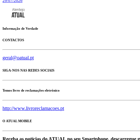
29/07/2026
Informação de Verdade
CONTACTOS
geral@oatual.pt
SIGA-NOS NAS REDES SOCIAIS
Temos livro de reclamações eletrónico
http://www.livroreclamacoes.pt
O ATUAL MOBILE
Receba as notícias do ATUAL no seu Smartphone, descarregue g