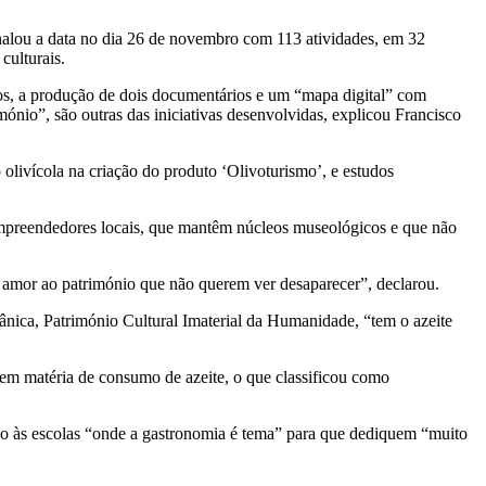
nalou a data no dia 26 de novembro com 113 atividades, em 32
culturais.
cos, a produção de dois documentários e um “mapa digital” com
imónio”, são outras das iniciativas desenvolvidas, explicou Francisco
olivícola na criação do produto ‘Olivoturismo’, e estudos
 empreendedores locais, que mantêm núcleos museológicos e que não
amor ao património que não querem ver desaparecer”, declarou.
rânica, Património Cultural Imaterial da Humanidade, “tem o azeite
a em matéria de consumo de azeite, o que classificou como
ndo às escolas “onde a gastronomia é tema” para que dediquem “muito