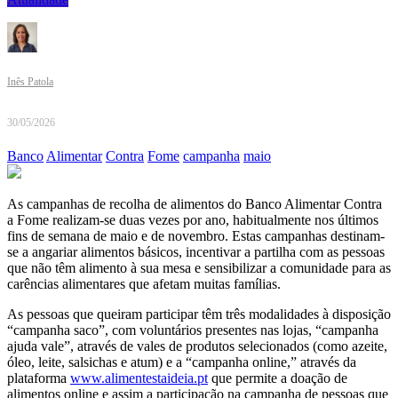
Inês Patola
30/05/2026
Banco
Alimentar
Contra
Fome
campanha
maio
As campanhas de recolha de alimentos do Banco Alimentar Contra
a Fome realizam-se duas vezes por ano, habitualmente nos últimos
fins de semana de maio e de novembro. Estas campanhas destinam-
se a angariar alimentos básicos, incentivar a partilha com as pessoas
que não têm alimento à sua mesa e sensibilizar a comunidade para as
carências alimentares que afetam muitas famílias.
As pessoas que queiram participar têm três modalidades à disposição
“campanha saco”, com voluntários presentes nas lojas, “campanha
ajuda vale”, através de vales de produtos selecionados (como azeite,
óleo, leite, salsichas e atum) e a “campanha online,” através da
plataforma
www.alimentestaideia.pt
que permite a doação de
alimentos online e assim a participação na campanha de pessoas que