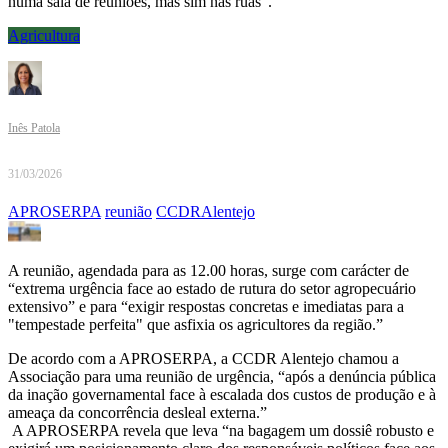
numa sala de reuniões, mas sim nas ruas”.
Agricultura
Inês Patola
31/03/2026
APROSERPA
reunião
CCDRAlentejo
A reunião, agendada para as 12.00 horas, surge com carácter de
“extrema urgência face ao estado de rutura do setor agropecuário
extensivo” e para “exigir respostas concretas e imediatas para a
"tempestade perfeita" que asfixia os agricultores da região.”
De acordo com a APROSERPA, a CCDR Alentejo chamou a
Associação para uma reunião de urgência, “após a denúncia pública
da inação governamental face à escalada dos custos de produção e à
ameaça da concorrência desleal externa.”
A APROSERPA revela que leva “na bagagem um dossiê robusto e