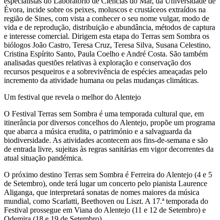
especialistas do Laboratório de Ciências do Mar, da Universidade de
Évora, incide sobre os peixes, moluscos e crustáceos extraídos na
região de Sines, com vista a conhecer o seu nome vulgar, modo de
vida e de reprodução, distribuição e abundância, métodos de captura
e interesse comercial. Dirigem esta etapa do Terras sem Sombra os
biólogos João Castro, Teresa Cruz, Teresa Silva, Susana Celestino,
Cristina Espírito Santo, Paula Coelho e André Costa. São também
analisadas questões relativas à exploração e conservação dos
recursos pesqueiros e a sobrevivência de espécies ameaçadas pelo
incremento da atividade humana ou pelas mudanças climáticas.
Um festival que revela o melhor do Alentejo
O Festival Terras sem Sombra é uma temporada cultural que, em
itinerância por diversos concelhos do Alentejo, propõe um programa
que abarca a música erudita, o património e a salvaguarda da
biodiversidade. As atividades acontecem aos fins-de-semana e são
de entrada livre, sujeitas às regras sanitárias em vigor decorrentes da
atual situação pandémica.
O próximo destino Terras sem Sombra é Ferreira do Alentejo (4 e 5
de Setembro), onde terá lugar um concerto pelo pianista Laurence
Aliganga, que interpretará sonatas de nomes maiores da música
mundial, como Scarlatti, Beethoven ou Liszt. A 17.ª temporada do
Festival prossegue em Viana do Alentejo (11 e 12 de Setembro) e
Odemira (18 e 19 de Setembro).