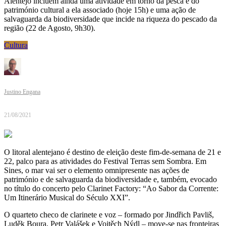
Alentejo incluem ainda uma atividade em torno da pesca e do
património cultural a ela associado (hoje 15h) e uma ação de
salvaguarda da biodiversidade que incide na riqueza do pescado da
região (22 de Agosto, 9h30).
Cultura
Justino Engana
21/08/2021
O litoral alentejano é destino de eleição deste fim-de-semana de 21 e
22, palco para as atividades do Festival Terras sem Sombra. Em
Sines, o mar vai ser o elemento omnipresente nas ações de
património e de salvaguarda da biodiversidade e, também, evocado
no título do concerto pelo Clarinet Factory: “Ao Sabor da Corrente:
Um Itinerário Musical do Século XXI”.
O quarteto checo de clarinete e voz – formado por Jindřich Pavliš,
Luděk Boura, Petr Valášek e Vojtěch Nýdl – move-se nas fronteiras