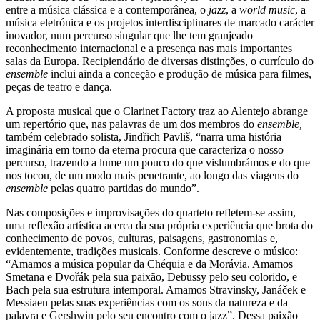
entre a música clássica e a contemporânea, o
jazz
, a
world music
, a
música eletrónica e os projetos interdisciplinares de marcado carácter
inovador, num percurso singular que lhe tem granjeado
reconhecimento internacional e a presença nas mais importantes
salas da Europa. Recipiendário de diversas distinções, o currículo do
ensemble
inclui ainda a conceção e produção de música para filmes,
peças de teatro e dança.
A proposta musical que o Clarinet Factory traz ao Alentejo abrange
um repertório que, nas palavras de um dos membros do
ensemble,
também celebrado solista, Jindřich Pavliš, “narra uma história
imaginária em torno da eterna procura que caracteriza o nosso
percurso, trazendo a lume um pouco do que vislumbrámos e do que
nos tocou, de um modo mais penetrante, ao longo das viagens do
ensemble
pelas quatro partidas do mundo”.
Nas composições e improvisações do quarteto refletem-se assim,
uma reflexão artística acerca da sua própria experiência que brota do
conhecimento de povos, culturas, paisagens, gastronomias e,
evidentemente, tradições musicais. Conforme descreve o músico:
“Amamos a música popular da Chéquia e da Morávia. Amamos
Smetana e Dvořák pela sua paixão, Debussy pelo seu colorido, e
Bach pela sua estrutura intemporal. Amamos Stravinsky, Janáček e
Messiaen pelas suas experiências com os sons da natureza e da
palavra e Gershwin pelo seu encontro com o jazz”. Dessa paixão