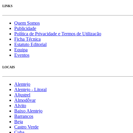
LINKS
Quem Somos
Publicidade
Política de Privacidade e Termos de Utilização
Ficha Técnica
Estatuto Editorial
Equipa
Eventos
LOCAIS
Alentejo
Alentejo - Litoral
Aljustrel
Almodôvar
Alvito
Baixo Alentejo
Barrancos
Beja
Castro Verde
Cuba