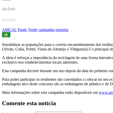
Inês Patola
07/11/2025
AMCAL
Ponto
Verde
campanha
pioneira
Sensibilizar as populações para o correto encaminhamento dos resídu
(Alvito, Cuba, Portel, Viana do Alentejo e Vidigueira) é o principal o
A ideia é reforçar a importância da reciclagem de uma forma interativ
exclusivo nos estabelecimentos locais aderentes.
Esta campanha decorre durante um ano depois da data do primeiro sort
Para poder participar os residentes são convidados a colocar no seu 
embalagens alvo deste concurso são as embalagens de plástico e de 
Mais informações sobre esta campanha estão disponíveis em
www.amc
Comente esta notícia