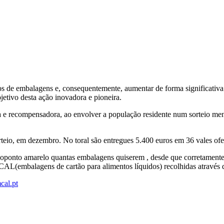
os de embalagens e, consequentemente, aumentar de forma significativ
bjetivo desta ação inovadora e pioneira.
a e recompensadora, ao envolver a população residente num sorteio mens
eio, em dezembro. No toral são entregues 5.400 euros em 36 vales ofer
ecoponto amarelo quantas embalagens quiserem , desde que corretamente
ECAL(embalagens de cartão para alimentos líquidos) recolhidas atravé
al.pt