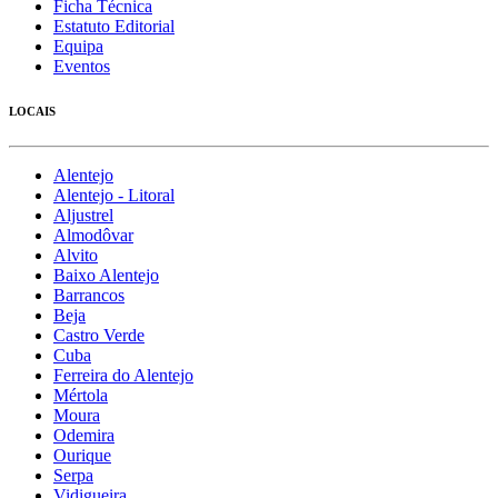
Ficha Técnica
Estatuto Editorial
Equipa
Eventos
LOCAIS
Alentejo
Alentejo - Litoral
Aljustrel
Almodôvar
Alvito
Baixo Alentejo
Barrancos
Beja
Castro Verde
Cuba
Ferreira do Alentejo
Mértola
Moura
Odemira
Ourique
Serpa
Vidigueira