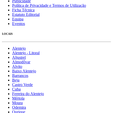
Publicidade
Política de Privacidade e Termos de Utilização
Ficha Técnica
Estatuto Editorial
Equipa
Eventos
LOCAIS
Alentejo
Alentejo - Litoral
Aljustrel
Almodôvar
Alvito
Baixo Alentejo
Barrancos
Beja
Castro Verde
Cuba
Ferreira do Alentejo
Mértola
Moura
Odemira
Ourique