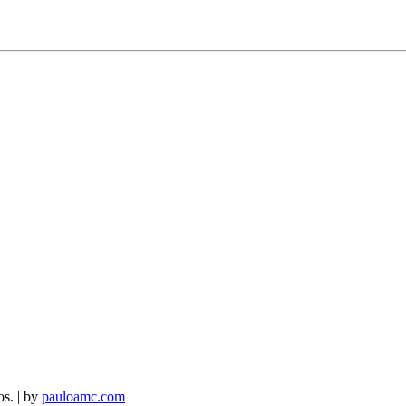
os. | by
pauloamc.com