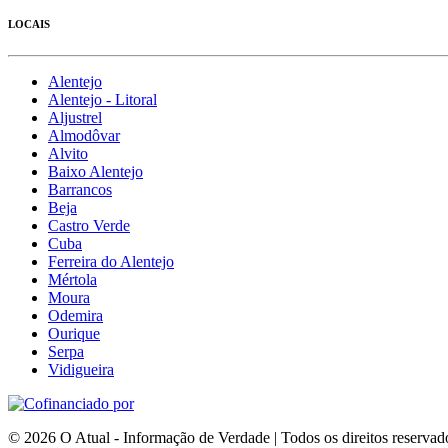
LOCAIS
Alentejo
Alentejo - Litoral
Aljustrel
Almodôvar
Alvito
Baixo Alentejo
Barrancos
Beja
Castro Verde
Cuba
Ferreira do Alentejo
Mértola
Moura
Odemira
Ourique
Serpa
Vidigueira
© 2026 O Atual - Informação de Verdade | Todos os direitos reservad