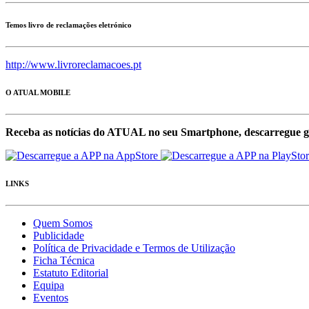
Temos livro de reclamações eletrónico
http://www.livroreclamacoes.pt
O ATUAL MOBILE
Receba as notícias do ATUAL no seu Smartphone, descarregue g
LINKS
Quem Somos
Publicidade
Política de Privacidade e Termos de Utilização
Ficha Técnica
Estatuto Editorial
Equipa
Eventos