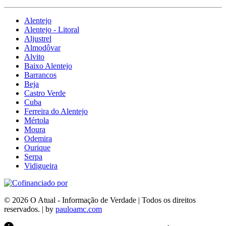
Alentejo
Alentejo - Litoral
Aljustrel
Almodôvar
Alvito
Baixo Alentejo
Barrancos
Beja
Castro Verde
Cuba
Ferreira do Alentejo
Mértola
Moura
Odemira
Ourique
Serpa
Vidigueira
© 2026 O Atual - Informação de Verdade | Todos os direitos
reservados. | by
pauloamc.com