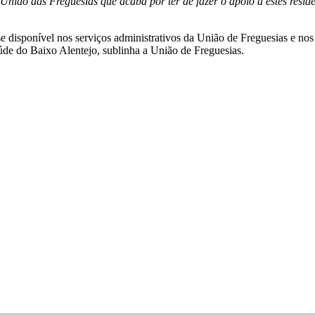
 União das Freguesias que acaba por ter de fazer o apoio a estes resid
isponível nos serviços administrativos da União de Freguesias e nos 
de do Baixo Alentejo, sublinha a União de Freguesias.