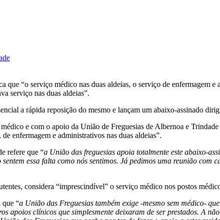
ade
 que “o serviço médico nas duas aldeias, o serviço de enfermagem e at
va serviço nas duas aldeias”.
ssencial a rápida reposição do mesmo e lançam um abaixo-assinado dir
e médico e com o apoio da União de Freguesias de Albernoa e Trindade 
de enfermagem e administrativos nas duas aldeias”.
e refere que “
a União das freguesias apoia totalmente este abaixo-as
o sentem essa falta como nós sentimos. Já pedimos uma reunião com ca
utentes, considera “imprescindível” o serviço médico nos postos médicos
 que “
a União das Freguesias também exige -mesmo sem médico- que a
os apoios clínicos que simplesmente deixaram de ser prestados. A não e