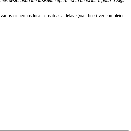
entes deslocando um assistente operacional de forma regular a Beja
vários comércios locais das duas aldeias. Quando estiver completo