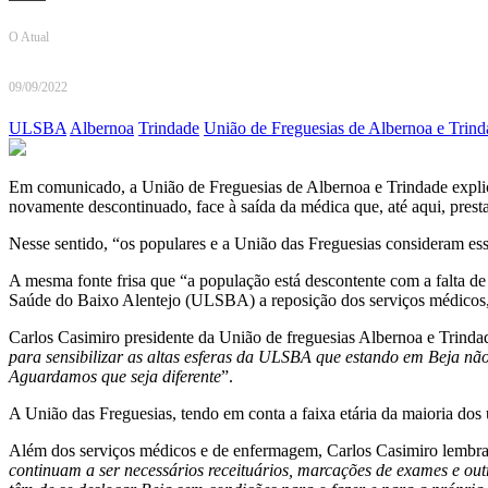
O Atual
09/09/2022
ULSBA
Albernoa
Trindade
União de Freguesias de Albernoa e Trind
Em comunicado, a União de Freguesias de Albernoa e Trindade explica
novamente descontinuado, face à saída da médica que, até aqui, presta
Nesse sentido, “os populares e a União das Freguesias consideram e
A mesma fonte frisa que “a população está descontente com a falta d
Saúde do Baixo Alentejo (ULSBA) a reposição dos serviços médicos, 
Carlos Casimiro presidente da União de freguesias Albernoa e Trindad
para sensibilizar as altas esferas da ULSBA que estando em Beja nã
Aguardamos que seja diferente
”.
A União das Freguesias, tendo em conta a faixa etária da maioria dos 
Além dos serviços médicos e de enfermagem, Carlos Casimiro lembra
continuam a ser necessários receituários, marcações de exames e outr