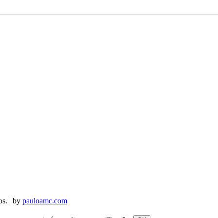
os. | by
pauloamc.com