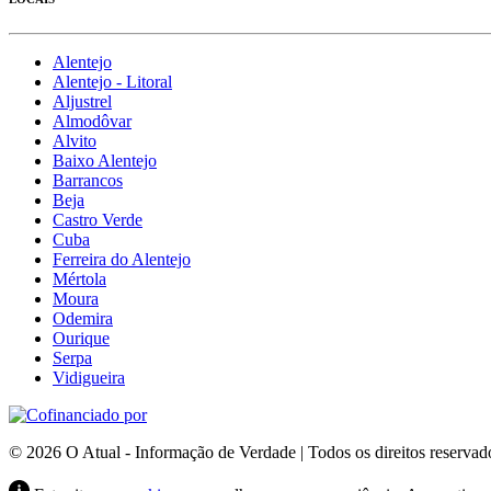
Alentejo
Alentejo - Litoral
Aljustrel
Almodôvar
Alvito
Baixo Alentejo
Barrancos
Beja
Castro Verde
Cuba
Ferreira do Alentejo
Mértola
Moura
Odemira
Ourique
Serpa
Vidigueira
© 2026 O Atual - Informação de Verdade | Todos os direitos reservad