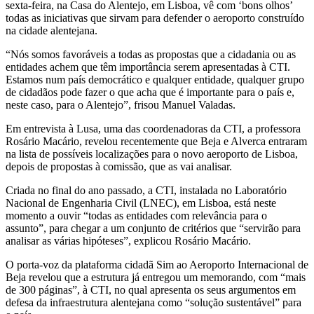
sexta-feira, na Casa do Alentejo, em Lisboa, vê com ‘bons olhos’
todas as iniciativas que sirvam para defender o aeroporto construído
na cidade alentejana.
“Nós somos favoráveis a todas as propostas que a cidadania ou as
entidades achem que têm importância serem apresentadas à CTI.
Estamos num país democrático e qualquer entidade, qualquer grupo
de cidadãos pode fazer o que acha que é importante para o país e,
neste caso, para o Alentejo”, frisou Manuel Valadas.
Em entrevista à Lusa, uma das coordenadoras da CTI, a professora
Rosário Macário, revelou recentemente que Beja e Alverca entraram
na lista de possíveis localizações para o novo aeroporto de Lisboa,
depois de propostas à comissão, que as vai analisar.
Criada no final do ano passado, a CTI, instalada no Laboratório
Nacional de Engenharia Civil (LNEC), em Lisboa, está neste
momento a ouvir “todas as entidades com relevância para o
assunto”, para chegar a um conjunto de critérios que “servirão para
analisar as várias hipóteses”, explicou Rosário Macário.
O porta-voz da plataforma cidadã Sim ao Aeroporto Internacional de
Beja revelou que a estrutura já entregou um memorando, com “mais
de 300 páginas”, à CTI, no qual apresenta os seus argumentos em
defesa da infraestrutura alentejana como “solução sustentável” para