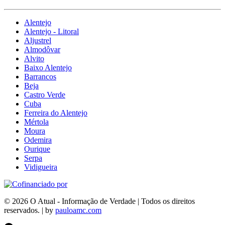
Alentejo
Alentejo - Litoral
Aljustrel
Almodôvar
Alvito
Baixo Alentejo
Barrancos
Beja
Castro Verde
Cuba
Ferreira do Alentejo
Mértola
Moura
Odemira
Ourique
Serpa
Vidigueira
© 2026 O Atual - Informação de Verdade | Todos os direitos
reservados. | by
pauloamc.com