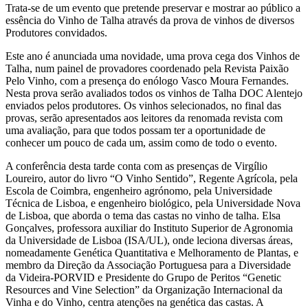
Trata-se de um evento que pretende preservar e mostrar ao público a
essência do Vinho de Talha através da prova de vinhos de diversos
Produtores convidados.
Este ano é anunciada uma novidade, uma prova cega dos Vinhos de
Talha, num painel de provadores coordenado pela Revista Paixão
Pelo Vinho, com a presença do enólogo Vasco Moura Fernandes.
Nesta prova serão avaliados todos os vinhos de Talha DOC Alentejo
enviados pelos produtores. Os vinhos selecionados, no final das
provas, serão apresentados aos leitores da renomada revista com
uma avaliação, para que todos possam ter a oportunidade de
conhecer um pouco de cada um, assim como de todo o evento.
A conferência desta tarde conta com as presenças de Virgílio
Loureiro, autor do livro “O Vinho Sentido”, Regente Agrícola, pela
Escola de Coimbra, engenheiro agrónomo, pela Universidade
Técnica de Lisboa, e engenheiro biológico, pela Universidade Nova
de Lisboa, que aborda o tema das castas no vinho de talha. Elsa
Gonçalves, professora auxiliar do Instituto Superior de Agronomia
da Universidade de Lisboa (ISA/UL), onde leciona diversas áreas,
nomeadamente Genética Quantitativa e Melhoramento de Plantas, e
membro da Direção da Associação Portuguesa para a Diversidade
da Videira-PORVID e Presidente do Grupo de Peritos “Genetic
Resources and Vine Selection” da Organização Internacional da
Vinha e do Vinho, centra atenções na genética das castas. A