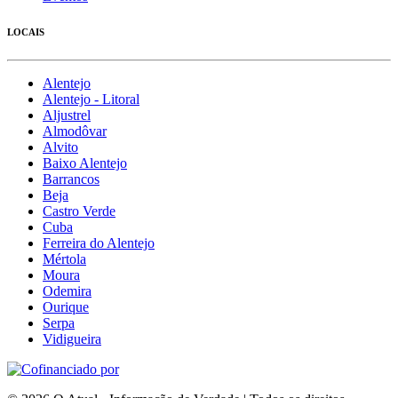
LOCAIS
Alentejo
Alentejo - Litoral
Aljustrel
Almodôvar
Alvito
Baixo Alentejo
Barrancos
Beja
Castro Verde
Cuba
Ferreira do Alentejo
Mértola
Moura
Odemira
Ourique
Serpa
Vidigueira