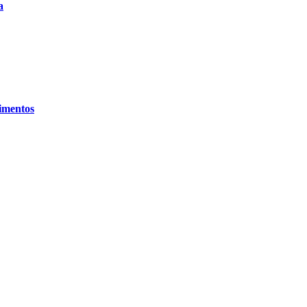
a
imentos