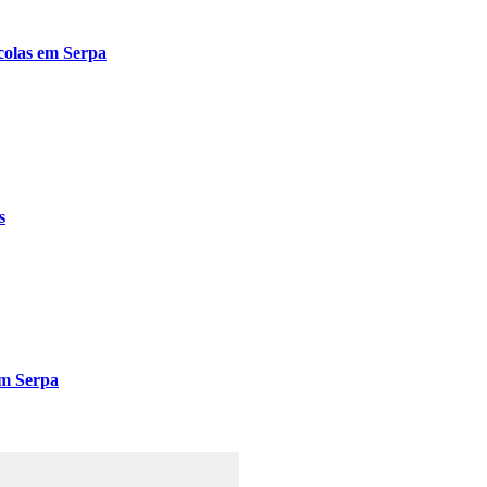
ícolas em Serpa
s
em Serpa