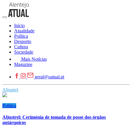
Início
Atualidade
Política
Desporto
Cultura
Sociedade
Mais Notícias
Magazine
geral@oatual.pt
Aljustrel
Política
Aljustrel: Cerimónia de tomada de posse dos órgãos
autárquicos