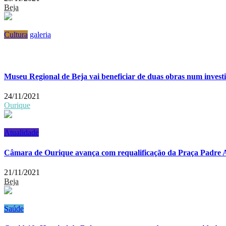
Beja
Cultura
galeria
Museu Regional de Beja vai beneficiar de duas obras num inves
24/11/2021
Ourique
Atualidade
Câmara de Ourique avança com requalificação da Praça Padre A
21/11/2021
Beja
Saúde