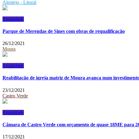
Alentejo - Litoral
Atualidade
Parque de Merendas de Sines com obras de requalificação
26/12/2021
Moura
Atualidade
Reabilitação de igreja matriz de Moura avança num investimento
23/12/2021
Castro Verde
Atualidade
Câmara de Castro Verde com orçamento de quase 18ME para 2
17/12/2021