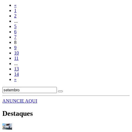
«
1
2
...
5
6
7
8
9
10
11
...
13
14
»
ANUNCIE AQUI
Destaques