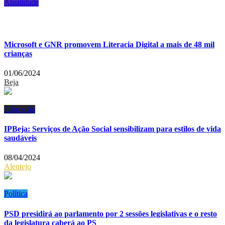
Atualidade
Microsoft e GNR promovem Literacia Digital a mais de 48 mil
crianças
01/06/2024
Beja
Educação
IPBeja: Serviços de Ação Social sensibilizam para estilos de vida
saudáveis
08/04/2024
Alentejo
Política
PSD presidirá ao parlamento por 2 sessões legislativas e o resto
da legislatura caberá ao PS