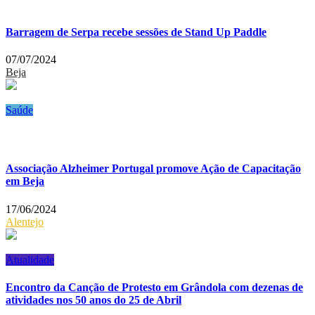
Barragem de Serpa recebe sessões de Stand Up Paddle
07/07/2024
Beja
Saúde
Associação Alzheimer Portugal promove Ação de Capacitação
em Beja
17/06/2024
Alentejo
Atualidade
Encontro da Canção de Protesto em Grândola com dezenas de
atividades nos 50 anos do 25 de Abril