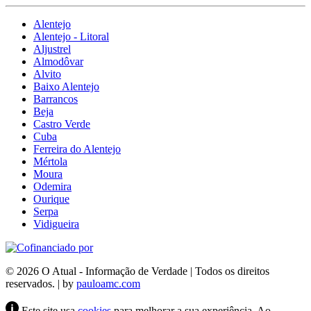
Alentejo
Alentejo - Litoral
Aljustrel
Almodôvar
Alvito
Baixo Alentejo
Barrancos
Beja
Castro Verde
Cuba
Ferreira do Alentejo
Mértola
Moura
Odemira
Ourique
Serpa
Vidigueira
© 2026 O Atual - Informação de Verdade | Todos os direitos
reservados. | by
pauloamc.com
Este site usa
cookies
para melhorar a sua experiência. Ao