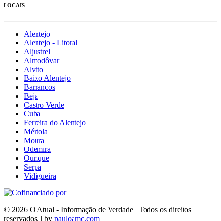
LOCAIS
Alentejo
Alentejo - Litoral
Aljustrel
Almodôvar
Alvito
Baixo Alentejo
Barrancos
Beja
Castro Verde
Cuba
Ferreira do Alentejo
Mértola
Moura
Odemira
Ourique
Serpa
Vidigueira
© 2026 O Atual - Informação de Verdade | Todos os direitos
reservados. | by
pauloamc.com