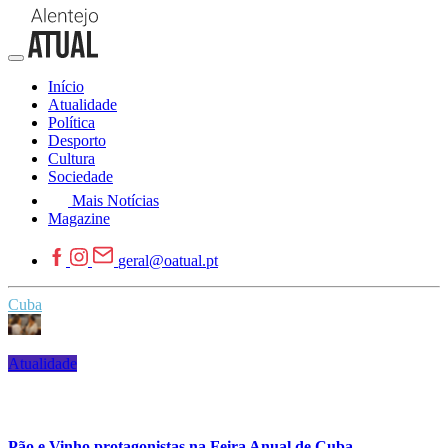
Início
Atualidade
Política
Desporto
Cultura
Sociedade
Mais Notícias
Magazine
geral@oatual.pt
Cuba
Atualidade
Pão e Vinho protagonistas na Feira Anual de Cuba