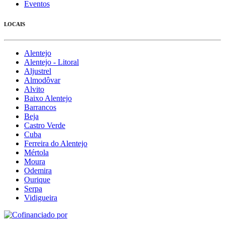
Eventos
LOCAIS
Alentejo
Alentejo - Litoral
Aljustrel
Almodôvar
Alvito
Baixo Alentejo
Barrancos
Beja
Castro Verde
Cuba
Ferreira do Alentejo
Mértola
Moura
Odemira
Ourique
Serpa
Vidigueira