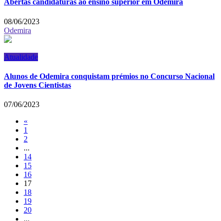
Abertas candidaturas ao ensino superior em Odemira
08/06/2023
Odemira
Atualidade
Alunos de Odemira conquistam prémios no Concurso Nacional
de Jovens Cientistas
07/06/2023
«
1
2
...
14
15
16
17
18
19
20
...