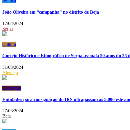
Política
João Oliveira em “campanha” no distrito de Beja
17/04/2024
Serpa
Cultura
Cortejo Histórico e Etnográfico de Serpa assinala 50 anos do 25 
31/03/2024
Alentejo
Economia
Entidades para consignação do IRS ultrapassam as 5.000 este an
27/03/2024
Beja