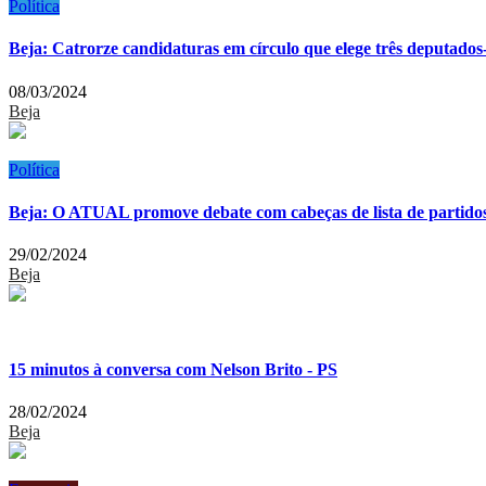
Política
Beja: Catrorze candidaturas em círculo que elege três deputados-
08/03/2024
Beja
Política
Beja: O ATUAL promove debate com cabeças de lista de partido
29/02/2024
Beja
15 minutos à conversa com Nelson Brito - PS
28/02/2024
Beja