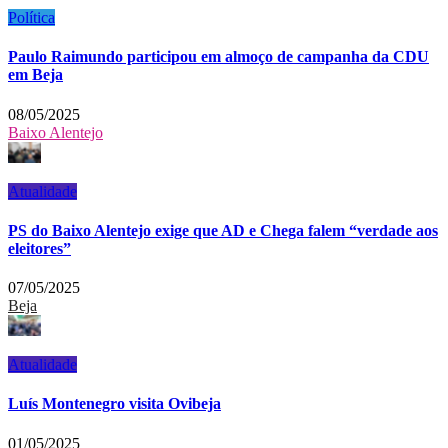
Política
Paulo Raimundo participou em almoço de campanha da CDU
em Beja
08/05/2025
Baixo Alentejo
Atualidade
PS do Baixo Alentejo exige que AD e Chega falem “verdade aos
eleitores”
07/05/2025
Beja
Atualidade
Luís Montenegro visita Ovibeja
01/05/2025