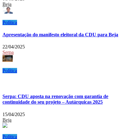
Beja
Política
Apresentação do manifesto eleitoral da CDU para Beja
22/04/2025
Serpa
Política
Serpa: CDU aposta na renovação com garantia de
continuidade do seu projeto – Autárquicas 2025
15/04/2025
Beja
Política