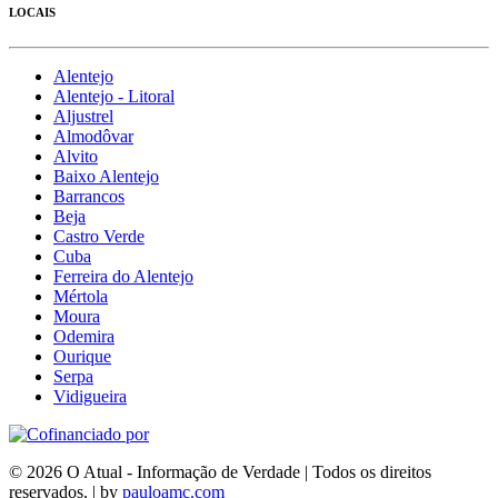
LOCAIS
Alentejo
Alentejo - Litoral
Aljustrel
Almodôvar
Alvito
Baixo Alentejo
Barrancos
Beja
Castro Verde
Cuba
Ferreira do Alentejo
Mértola
Moura
Odemira
Ourique
Serpa
Vidigueira
© 2026 O Atual - Informação de Verdade | Todos os direitos
reservados. | by
pauloamc.com