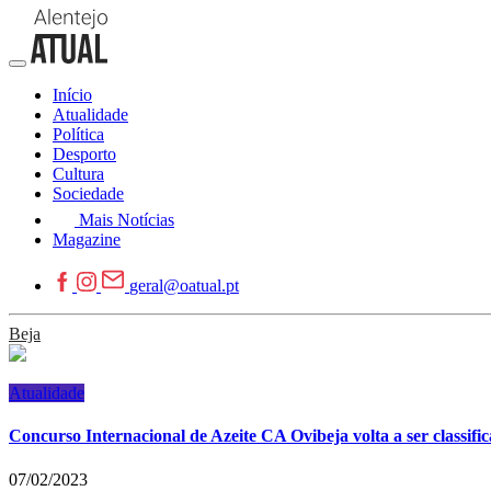
Início
Atualidade
Política
Desporto
Cultura
Sociedade
Mais Notícias
Magazine
geral@oatual.pt
Beja
Atualidade
Concurso Internacional de Azeite CA Ovibeja volta a ser classi
07/02/2023