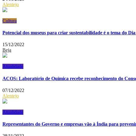
Alentejo
Cultura
Potencial dos museus para criar sustentabilidade é o tema do Di
15/12/2022
Beja
Atualidade
ACOS: Laboratório de Química recebe reconhecimento do Consel
07/12/2022
Alentejo
Atualidade
Representantes do Governo e empresas vão à Índia para prevenir
28/11/2022