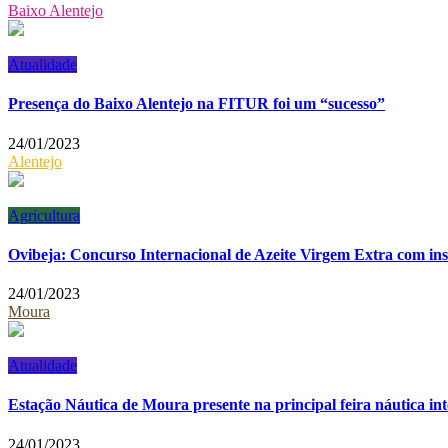
Baixo Alentejo
Atualidade
Presença do Baixo Alentejo na FITUR foi um “sucesso”
24/01/2023
Alentejo
Agricultura
Ovibeja: Concurso Internacional de Azeite Virgem Extra com ins
24/01/2023
Moura
Atualidade
Estação Náutica de Moura presente na principal feira náutica in
24/01/2023