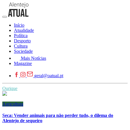
Início
Atualidade
Política
Desporto
Cultura
Sociedade
Mais Notícias
Magazine
geral@oatual.pt
Ourique
Agricultura
Seca: Vender animais para não perder tudo, o dilema do
Alentejo de sequeiro