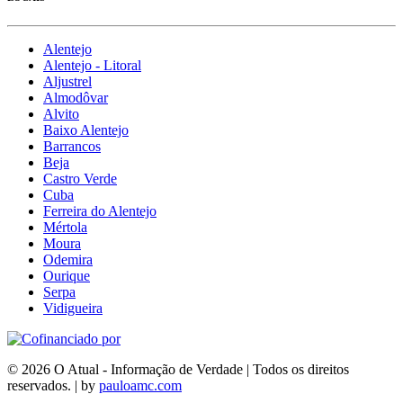
Alentejo
Alentejo - Litoral
Aljustrel
Almodôvar
Alvito
Baixo Alentejo
Barrancos
Beja
Castro Verde
Cuba
Ferreira do Alentejo
Mértola
Moura
Odemira
Ourique
Serpa
Vidigueira
© 2026 O Atual - Informação de Verdade | Todos os direitos
reservados. | by
pauloamc.com