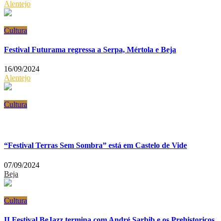
Alentejo
Cultura
Festival Futurama regressa a Serpa, Mértola e Beja
16/09/2024
Alentejo
Cultura
“Festival Terras Sem Sombra” está em Castelo de Vide
07/09/2024
Beja
Cultura
II Festival BeJazz termina com André Sarbib e os Prehistoricos