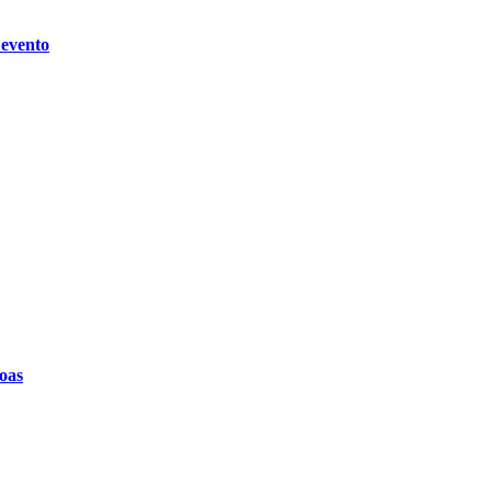
 evento
oas