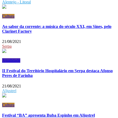
Alentejo - Litoral
Cultura
Ao sabor da corrente: a música do século XXI, em Sines, pelo
Clarinet Factory
21/08/2021
Serpa
Atualidade
II Festival do Território Hospitalário em Serpa destaca Afonso
Peres de Farinha
21/08/2021
Aljustrel
Cultura
Festival “BA” apresenta Buba Espinho em Aljustrel