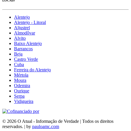
LOCAIS
Alentejo
Alentejo - Litoral
Aljustrel
Almodôvar
Alvito
Baixo Alentejo
Barrancos
Beja
Castro Verde
Cuba
Ferreira do Alentejo
Mértola
Moura
Odemira
Ourique
Serpa
Vidigueira
© 2026 O Atual - Informação de Verdade | Todos os direitos
reservados. | by
pauloamc.com