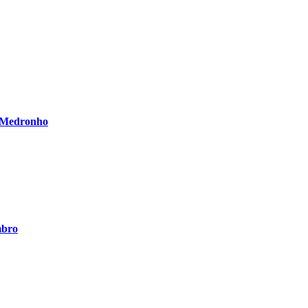
o Medronho
mbro