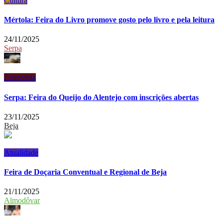
Cultura
Mértola: Feira do Livro promove gosto pelo livro e pela leitura
24/11/2025
Serpa
Economia
Serpa: Feira do Queijo do Alentejo com inscrições abertas
23/11/2025
Beja
Atualidade
Feira de Doçaria Conventual e Regional de Beja
21/11/2025
Almodôvar