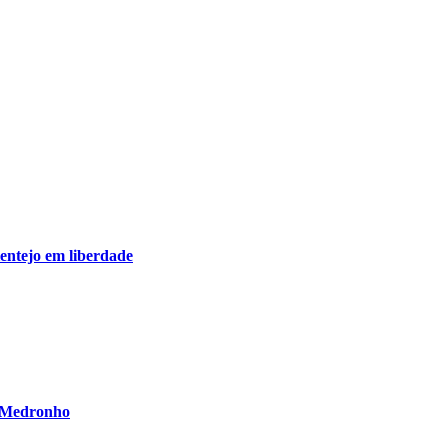
lentejo em liberdade
o Medronho