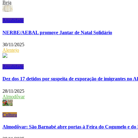
Beja
Atualidade
NERBE/AEBAL promove Jantar de Natal Solidário
30/11/2025
Alentejo
Atualidade
Dez dos 17 detidos por suspeita de exporação de imigrantes no A
28/11/2025
Almodôvar
Cultura
Almodôvar: São Barnabé abre portas à Feira do Cogumelo e d