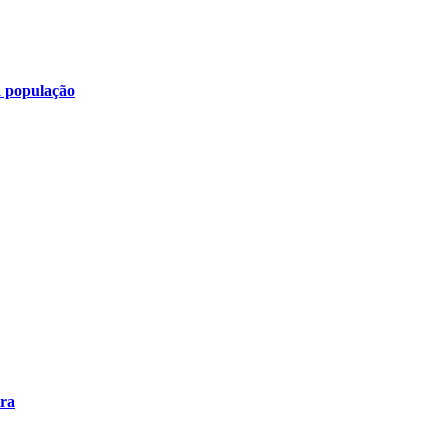
a população
ira